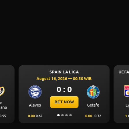
26
8/8/2026
8/8/2026
8/8/2026
8/8/2026
8
TOKYO
HONGKONG
MEXICO
TOTO MACAU
TOTO WUHA
2980
6011
3001
6525
345
8/8/2026
7/8/2026
7/8/2026
8/8/2026
8/8/2026
eet Frenzy
Nezha
Roma
IERS
UEFA CHAMPIONS LEAGUE QUALIFIERS
UEF
August 12, 2026 — 01:15 WIB
0 : 0
BET NOW
Slovan
bahce
Mjallby
Bodo
Bratislava
.87
0.5
0.83
-0.5
0.99
0.7
i Gow Ways
Muay Thai Fighter
Leprechaun B