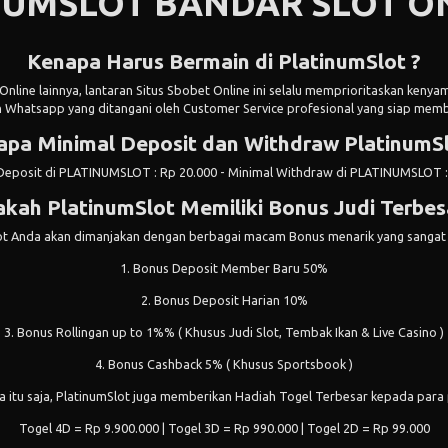
INUMSLOT BANDAR SLOT O
Kenapa Harus Bermain di PlatinumSlot ?
 Online lainnya, lantaran Situs Sbobet Online ini selalu memprioritaskan ke
an Whatsapp yang ditangani oleh Customer Service profesional yang siap memba
apa Minimal Deposit dan Withdraw PlatinumSl
Loki
Legend of Nian
Lucky Fort
 Deposit di PLATINUMSLOT : Rp 20.000 - Minimal Withdraw di PLATINUMSLOT :
kah PlatinumSlot Memiliki Bonus Judi Terbes
lot Anda akan dimanjakan dengan berbagai macam Bonus menarik yang sangat 
1. Bonus Deposit Member Baru 50%
2. Bonus Deposit Harian 10%
3. Bonus Rollingan up to 1%% ( Khusus Judi Slot, Tembak Ikan & Live Casino )
nly Fortunes 2
Heavenly Fortunes
God of Wea
4. Bonus Cashback 5% ( Khusus Sportsbook )
a itu saja, PlatinumSlot juga memberikan Hadiah Togel Terbesar kepada para
Togel 4D = Rp 9.900.000 | Togel 3D = Rp 990.000 | Togel 2D = Rp 99.000