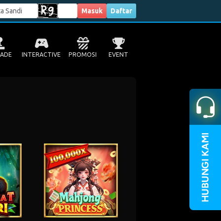
ang !!!
Dapatkan BONUS NEW MEMBER SLOT 100% ( Max Bonus 100.000 )
Masuk
Daftar
ADE
INTERACTIVE
PROMOSI
EVENT