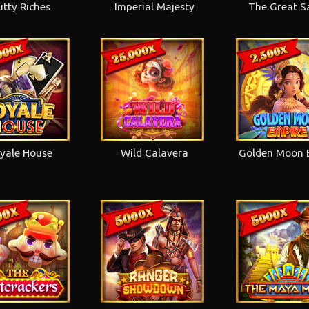
tty Riches
Imperial Majesty
The Great S
yale House
Wild Calavera
Golden Moon 