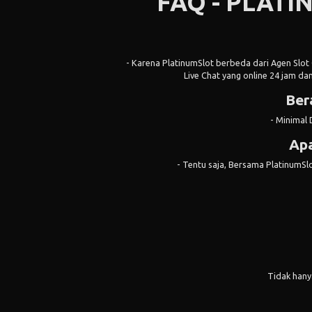
FAQ - PLAT
- Karena PlatinumSlot berbeda dari Agen Slot
Live Chat yang online 24 jam d
Ber
Mining Bonanza
- Minimal
Apa
- Tentu saja, Bersama PlatinumS
Honey Trap
Heave
Tidak hany